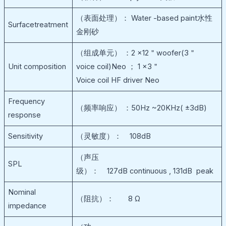
（表面处理）： Water -based paint水性
Surfacetreatment
金刚砂
（组成单元） ：2 ×12＂woofer(3＂
Unit composition
voice coil)Neo ； 1 ×3＂
Voice coil HF driver Neo
Frequency
（频率响应） ：50Hz ~20KHz( ±3dB)
response
Sensitivity
（灵敏度）： 108dB
（声压
SPL
级）： 127dB continuous , 131dB peak
Nominal
（阻抗）： 8 Ω
impedance