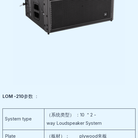
LOM -210
参数 ：
（系统类型） ：10 ＂2 -
System type
way Loudspeaker System
Plate
（板材）： plywood夹板