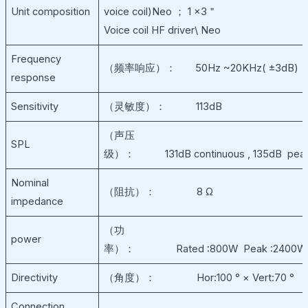
Unit composition
voice coil)Neo ； 1 ×3＂
Voice coil HF driver\ Neo
Frequency
（频率响应）： 50Hz ~20KHz( ±3dB)
response
Sensitivity
（灵敏度）： 113dB
（声压
SPL
级）： 131dB continuous , 135dB pea
Nominal
（阻抗）： 8 Ω
impedance
（功
power
率）： Rated :800W Peak :2400W
Directivity
（角度）： Hor:100 ° × Vert:70 °
Connection