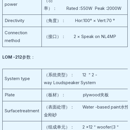
（功
power
率）： Rated :550W Peak :2000W
Directivity
（角度）： Hor:100° × Vert:70 °
Connection
（接口）： 2 × Speak on NL4MP
method
LOM -212
参数：
（系统类型）： 12 ＂2 -
System type
way Loudspeaker System
Plate
（板材）： plywood夹板
（表面处理）： Water -based paint水性
Surfacetreatment
金刚砂
（组成单元）： 2 ×12＂woofer(3＂