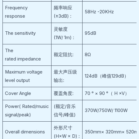
Frequency
频率响应
58Hz -20KHz
response
(±3dB) :
灵敏度
The sensitivity
95dB
(1W/ 1m) :
The
额定阻抗:
8Ω
rated impedance
Maximum voltage
最大声压级
124dB（峰值129dB）
level output
输出:
Cover Angle
覆盖角度:
70 ° × 90 °（ H ×V）
Power( Rated/music
(额定/音乐
370W/750W/ 1100W
signal/peak)
信号/峰值)
外形尺寸
Overall dimensions
350mm× 320mm× 520
(H×W × D) :