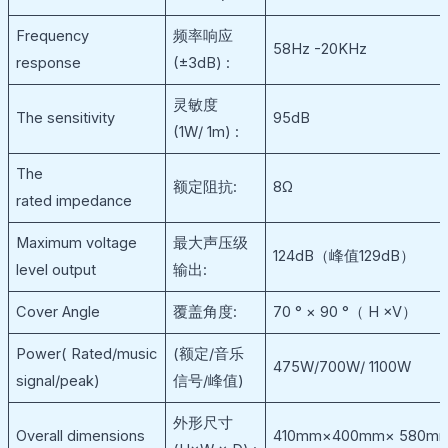
Frequency
频率响应
58Hz -20KHz
response
(±3dB) :
灵敏度
The sensitivity
95dB
(1W/ 1m) :
The
额定阻抗:
8Ω
rated impedance
Maximum voltage
最大声压级
124dB（峰值129dB）
level output
输出:
Cover Angle
覆盖角度:
70 ° × 90 °（ H ×V）
Power( Rated/music
(额定/音乐
475W/700W/ 1100W
signal/peak)
信号/峰值)
外形尺寸
Overall dimensions
410mm×400mm× 580m